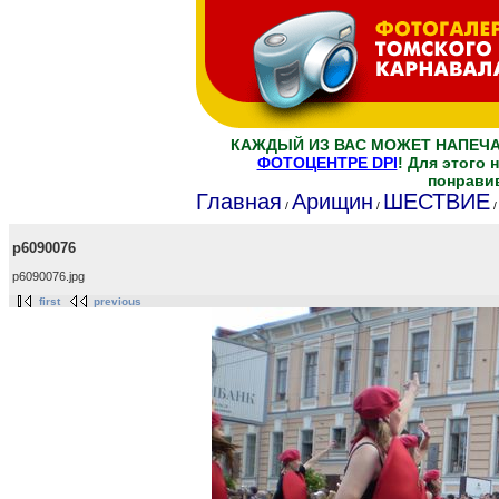
КАЖДЫЙ ИЗ ВАС МОЖЕТ НАПЕЧ
ФОТОЦЕНТРЕ DPI
! Для этого
понрави
Главная
Арищин
ШЕСТВИЕ
/
/
p6090076
p6090076.jpg
first
previous