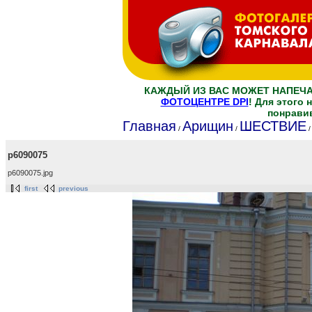
КАЖДЫЙ ИЗ ВАС МОЖЕТ НАПЕЧ
ФОТОЦЕНТРЕ DPI
! Для этого
понрави
Главная
Арищин
ШЕСТВИЕ
/
/
p6090075
p6090075.jpg
first
previous