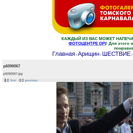
КАЖДЫЙ ИЗ ВАС МОЖЕТ НАПЕЧ
ФОТОЦЕНТРЕ DPI
! Для этого
понрави
Главная
Арищин
ШЕСТВИЕ
/
/
p6090067
p6090067.jpg
first
previous