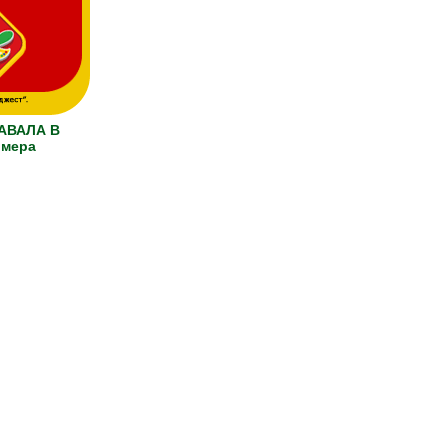
АВАЛА В
омера