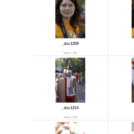
_dsc1209
Views: 362
_dsc1214
Views: 323