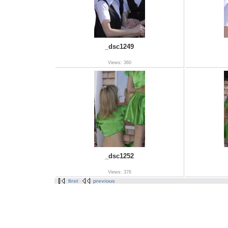
_dsc1249
Views: 360
_dsc1252
Views: 376
first
previous