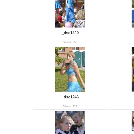
_dsc1240
Views: 355
_dsc1246
Views: 323